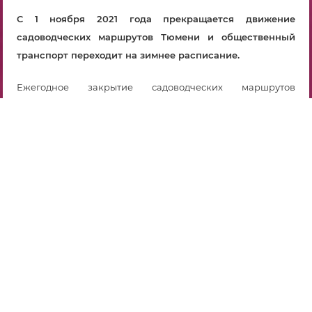
С 1 ноября 2021 года прекращается движение
садоводческих маршрутов Тюмени и общественный
транспорт переходит на зимнее расписание.
Ежегодное закрытие садоводческих маршрутов
позволяет усилить работу автобусов на городских
маршрутах.
При этом автобусы по маршрутам №№ 32, 36, 36-к, 97, 100,
119, 120-к, 129, 134, 135, 138, 143, 144, 145-к, 147, 151-к, 152-к, 153,
155-к, 156, 157, 158 продолжат курсировать ежедневно на
протяжении всей зимы.
Актуальное расписание маршрутов Тюмени можно
уточнить по телефону информационно-справочной
службы 8-800-250-07-22, на сайте МКУ «Тюменьгортранс»
tgt72.ru в разделе
«Расписание»
или в мобильном