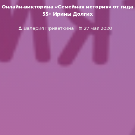
Онлайн-викторина «Семейная история» от гида
55+ Ирины Долгих
Валерия Приветкина
27 мая 2020