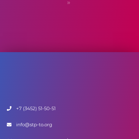
»
+7 (3452) 51-50-51
info@stp-to.org