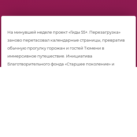
На минувшей неделе проект «Гиды 55+. Перезагрузка»
заново перетасовал календарные страницы, превратив
обычную прогулку горожан и гостей Тюмени в
иммерсивное путешествие. Инициатива
Благотворительного фонда «Старшее поколение» и
Регионального центра активного долголетия,
геронтологии и реабилитации превращает сухие факты в
живые эмоции и соответствует целям национального
проекта «Семья».
Маршрут прошел по тихому, уединенному Потаскую –
району, где сквозь деревянную резьбу старинных усадеб
до сих пор дышит девятнадцатый век. Участники увидели
поразительную метаморфозу: как некогда глухая окраина
превратилась в сердце купеческой Тюмени. Первых