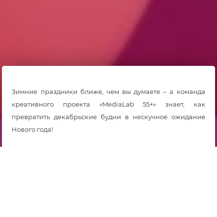
Зимние праздники ближе, чем вы думаете – а команда
креативного проекта «MediaLab 55+» знает, как
превратить декабрьские будни в нескучное ожидание
Нового года!
Совместить полезное с приятным – изучить графические
сервисы и порадовать родных поздравительными
открытками участники проекта смогут уже с начала
месяца.
Декабрь откроет для медиакомьюнити «бонус-модуль»,