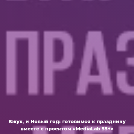
Вжух, и Новый год: готовимся к празднику
вместе с проектом «MediaLab 55+»