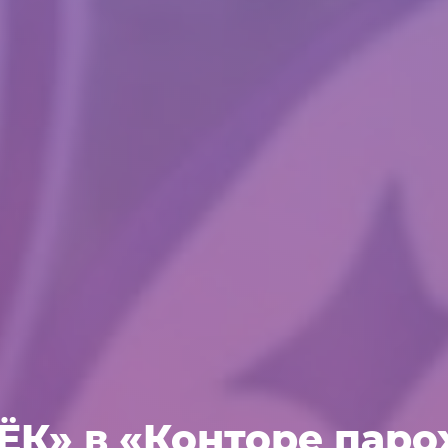
ЁК» в «Конторе паро