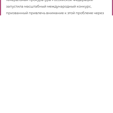
запустила масштабный международный конкурс,
призванный привлечь внимание к этой проблеме через
творчество.
Конкурс «Вместе против коррупции!» приглашает
молодежь принять участие и выразить свою позицию
через плакаты, рисунки и видеоролики. Если вам от 10 до
25 лет, вы можете подать свою работу в одной из трех
возрастных категорий и побороться за звание лучшего в
своей номинации.
Прием работ будет открыт с 1 мая по 1 октября 2025 года.
Вся необходимая информация, включая правила участия
и критерии оценки, доступна на
сайте
www.anticorruption.life
Не упустите шанс проявить себя️! Имена победителей