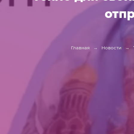
отп
Главная
→
Новости
→