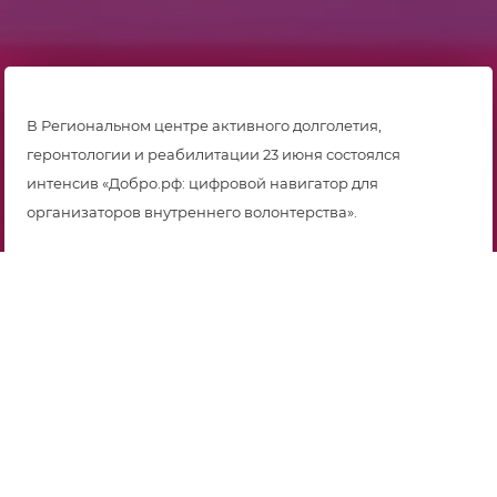
В Региональном центре активного долголетия,
геронтологии и реабилитации 23 июня состоялся
интенсив «Добро.рф: цифровой навигатор для
организаторов внутреннего волонтерства».
Участниками мероприятия стали 23 представителя
муниципальных образований Тюменской области –
сотрудники учреждений социального обслуживания
населения.
Целью встречи стало формирование практических
компетенций у специалистов для перевода волонтерской
деятельности организаций в современный цифровой
формат.