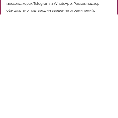
мессенджерах Telegram и WhatsApp. Роскомнадзор
официально подтвердил введение ограничений,
сообщает
ТАСС
.
Как отметили в ведомстве, злоумышленники активно
используют иностранные мессенджеры для
мошенничества, шантажа, вербовки россиян в
диверсантские и террористические группировки.
С 2024 года в России работает система «Антифрод»,
обеспечивающая блокировку звонков с подменой
номера в традиционных телефонных сетях российских
операторов связи.
– В результате подобные звонки практически все
перешли в иностранные мессенджеры,
отказывающиеся обеспечивать безопасность
российских пользователей и общества,
– подчеркнули в