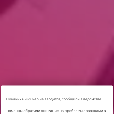
Никаких иных мер не вводится, сообщили в ведомстве.
Тюменцы обратили внимание на проблемы с звонками в