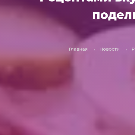
подел
Главная
→
Новости
→
Р