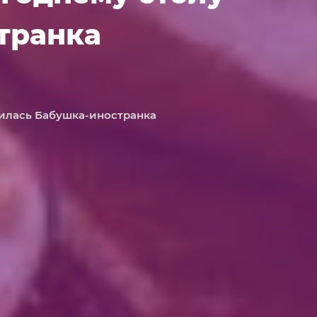
транка
лилась Бабушка-иностранка