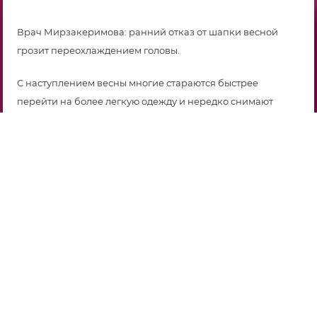
Врач Мирзакеримова: ранний отказ от шапки весной
грозит переохлаждением головы.
С наступлением весны многие стараются быстрее
перейти на более легкую одежду и нередко снимают
шапку уже при первых теплых днях. Однако такая спешка
может быть небезопасной для здоровья. О том, почему не
стоит слишком рано отказываться от головного убора и
при каких погодных условиях это можно делать
безопаснее, «Газете.Ru» рассказала врач-отоларинголог
«СМ-Клиника» Тамара Мирзакеримова.
По словам специалиста, весной температура воздуха
часто бывает обманчивой: днем может быть достаточно
тепло, однако утром и вечером сохраняется прохлада, а
ветер усиливает ощущение холода. При этом организм