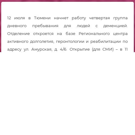
12 июля в Тюмени начнет работу четвертая группа
дневного пребывания для людей с деменцией.
Отделение откроется на базе Регионального центра
активного долголетия, геронтологии и реабилитации по
адресу ул. Амурская, д. 4/6. Открытие (для СМИ) – в 11
часов.
Центры дневного пребывания работают еще в трех
районах Тюмени (пр. Солнечный, 10/1, ул. А. Логунова, 11/7
и ул. Мельникайте, 107/1). Они открыты в ходе реализации
федерального пилотного проекта по созданию системы
долговременного ухода (входит в национальный проект
«Демография»). Такие же группы планируются к открытию
в Ялуторовске и Тобольске.
В группу могут попасть тюменцы, признанные