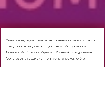
Семь команд – участников, любителей активного отдыха,
представителей домов социального обслуживания
Тюменской области собрались 12 сентября в урочище
Горлатово на традиционном туристическом слёте.
Туристический слет – это возможность провести время в
компании приятных людей, прочувствовать красоту
природы и продемонстрировать свои спортивные
способности.
Поддержать команды приехали: начальник управления
по вопросам социального обслуживания населения и