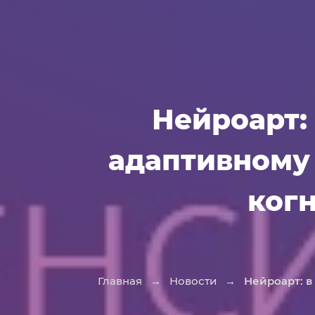
Нейроарт:
адаптивному
ког
Главная
→
Новости
→
Нейроарт: в