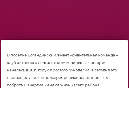
В поселке Богандинский живет удивительная команда –
клуб активного долголетия «Умелицы». Их история
началась в 2015 году с простого рукоделия, а сегодня это
настоящее движение «серебряных» волонтеров, чья
доброта и энергия меняют жизнь всего района.
Начиная с вязания и вышивки, «Умелицы» быстро
перешли от творчества для души к служению людям. Уже
в 2017 году они официально влились в движение
«серебряного» добровольчества. Но их главным проектом
стало создание в 2021 году музея «Мы рождены в СССР».