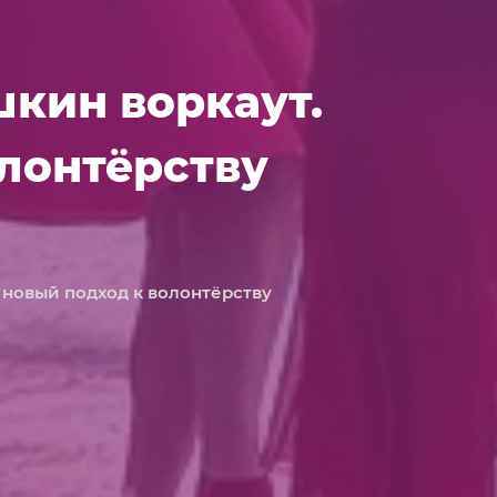
шкин воркаут.
лонтёрству
 новый подход к волонтёрству