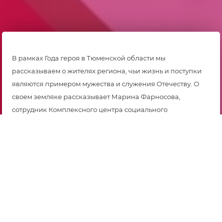
В рамках Года героя в Тюменской области мы
рассказываем о жителях региона, чьи жизнь и поступки
являются примером мужества и служения Отечеству. О
своем земляке рассказывает Марина Фарносова,
сотрудник Комплексного центра социального
обслуживания населения Тобольского муниципального
округа.
Герой нашего рассказа – Кульмаметьев Рушан
Зиннурович (родился 12.03.1988), ветеран боевых
действий, участник специальной военной операции,
кавалер нескольких боевых наград. Уроженец деревни
Сабанаки Тобольского района, он всей своей жизнью