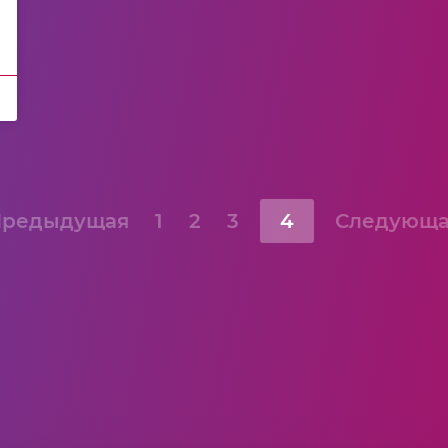
Предыдущая
1
2
3
4
Следующа