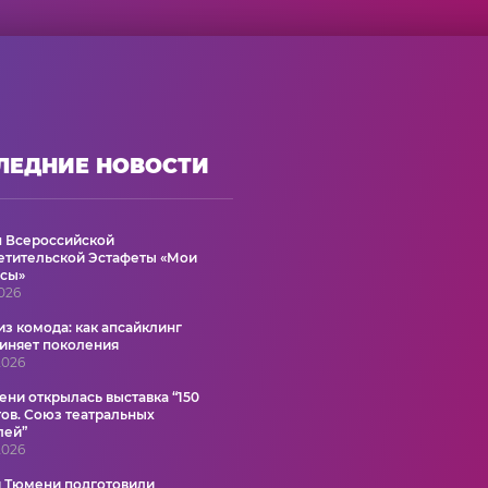
ЛЕДНИЕ НОВОСТИ
ап Всероссийской
етительской Эстафеты «Мои
сы»
2026
из комода: как апсайклинг
иняет поколения
2026
ени открылась выставка “150
тов. Союз театральных
лей”
2026
 Тюмени подготовили