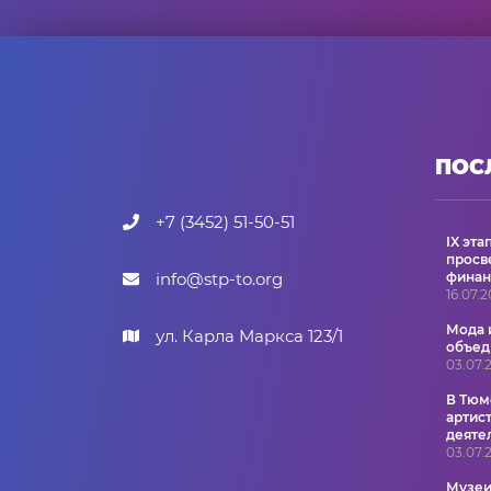
ПОС
+7 (3452) 51-50-51
IX эт
просв
info@stp-to.org
финан
16.07.
Мода 
ул. Карла Маркса 123/1
объед
03.07.
В Тюм
артис
деяте
03.07.
Музеи