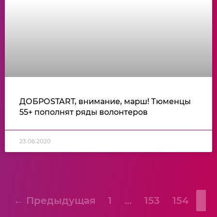
ДОБРОSTART, внимание, марш! Тюменцы
55+ пополнят ряды волонтеров
23.06.2020
← Предыдущая
1
…
153
154