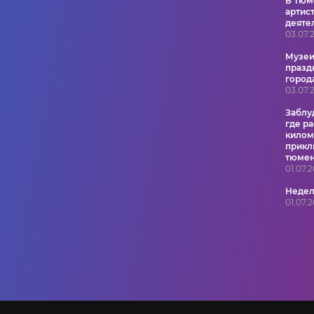
В Тюм
артис
деяте
03.07.
Музеи
празд
город
03.07.
Заблу
где р
килом
прикл
тюме
01.07.
Недел
01.07.