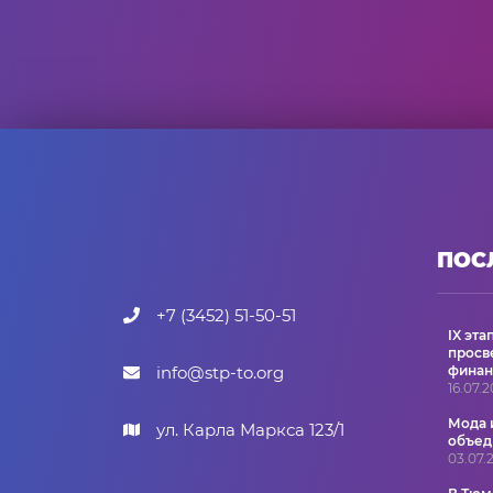
ПОС
+7 (3452) 51-50-51
IX эт
просв
info@stp-to.org
финан
16.07.
Мода 
ул. Карла Маркса 123/1
объед
03.07.