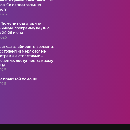
ени открылась выставка “150
тов. Союз театральных
лей”
2026
 Тюмени подготовили
ничную программу ко Дню
а 24-26 июля
2026
диться в лабиринте времени,
асстояния измеряются не
етрами, а столетиями –
ючение, доступное каждому
нцу
2026
я правовой помощи
2026