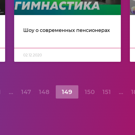
Шоу о современных пенсионерах
02.12.2020
1
…
147
148
149
150
151
…
1