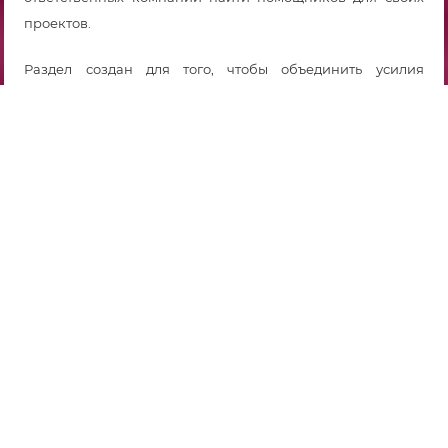
проектов.
Раздел создан для того, чтобы объединить усилия
компаний и организаций, инициирующих и
реализующих социально-значимые проекты, которые
здесь представлены.
На “Ярмарке проектов” мы “Предлагаем
поддержать” общественно значимые некоммерческие
проекты, нуждающиеся в поддержке.
1. П
роект «Служба адресной помощи одиноким
пожилым людям и людям с ограниченными
физическими возможностями, попавшим в сложную
жизненную ситуацию «Добро рядом!»
Проект направлен на улучшение качества жизни
социально незащищенных слоев населения из числа